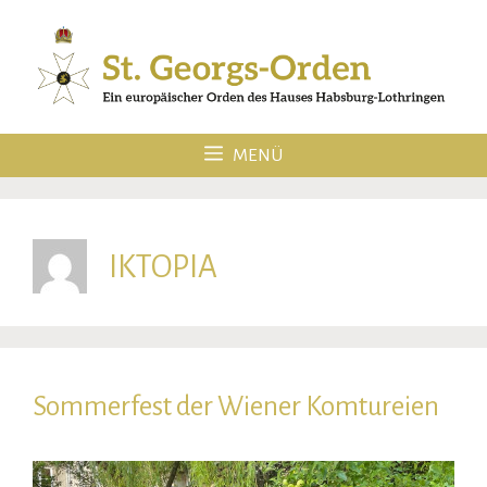
Zum
Inhalt
springen
MENÜ
IKTOPIA
Sommerfest der Wiener Komtureien