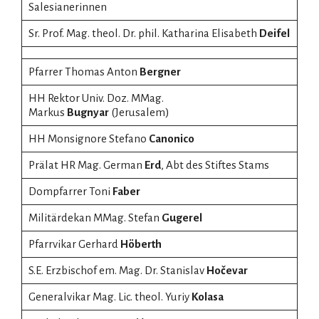
Salesianerinnen
Sr. Prof. Mag. theol. Dr. phil. Katharina Elisabeth
Deifel
Pfarrer Thomas Anton
Bergner
HH Rektor Univ. Doz. MMag.
Markus
Bugnyar
(Jerusalem)
HH Monsignore Stefano
Canonico
Prälat HR Mag. German
Erd
, Abt des Stiftes Stams
Dompfarrer Toni
Faber
Militärdekan MMag. Stefan
Gugerel
Pfarrvikar Gerhard
Höberth
S.E. Erzbischof em. Mag. Dr. Stanislav
Hočevar
Generalvikar Mag. Lic. theol. Yuriy
Kolasa