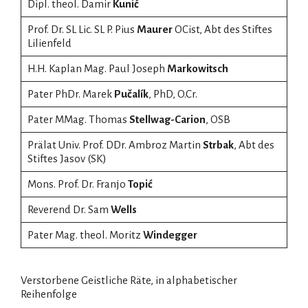
Dipl. theol. Damir
Kunić
Prof. Dr. SL Lic. SL P. Pius
Maurer
OCist, Abt des Stiftes
Lilienfeld
H.H. Kaplan Mag. Paul Joseph
Markowitsch
Pater PhDr. Marek
Pučalík
, PhD, O.Cr.
Pater MMag. Thomas
Stellwag-Carion
, OSB
Prälat Univ. Prof. DDr. Ambroz Martin
Strbak
, Abt des
Stiftes Jasov (SK)
Mons. Prof. Dr. Franjo
Topić
Reverend Dr. Sam
Wells
Pater Mag. theol. Moritz
Windegger
Verstorbene Geistliche Räte, in alphabetischer
Reihenfolge