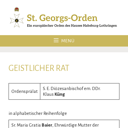
Zum
Inhalt
springen
MENÜ
GEISTLICHER RAT
S. E. Diözesanbischof em. DDr.
Ordensprälat
Klaus
Küng
in alphabetischer Reihenfolge
Sr. Maria Gratia
Baier
, Ehrwürdige Mutter der