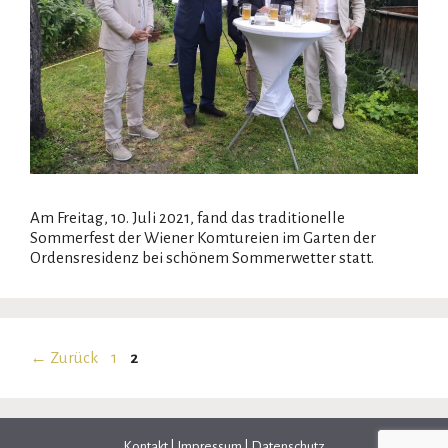
Am Freitag, 10. Juli 2021, fand das traditionelle
Sommerfest der Wiener Komtureien im Garten der
Ordensresidenz bei schönem Sommerwetter statt.
Seite
Seite
←
Zurück
1
2
Kontakt
|
Impressum
|
Datenschutz