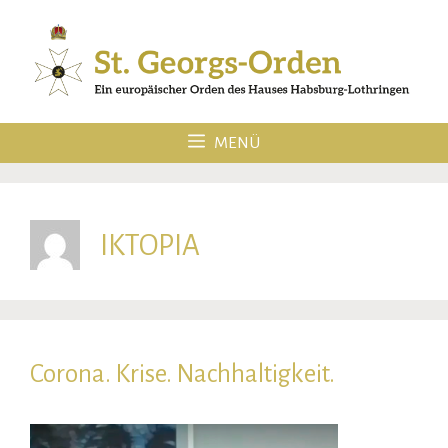
Zum
Inhalt
springen
MENÜ
IKTOPIA
Corona. Krise. Nachhaltigkeit.