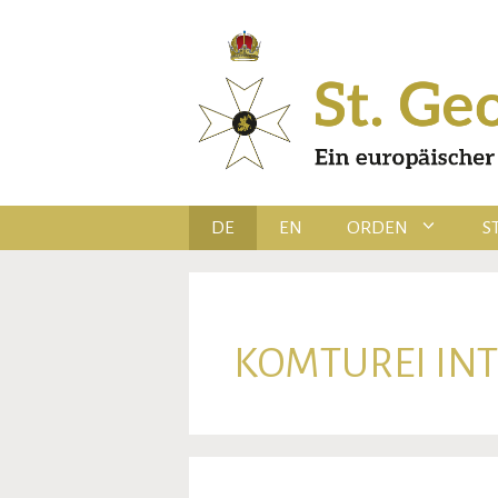
Zum
Inhalt
springen
DE
EN
ORDEN
S
KOMTUREI IN