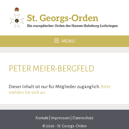
Zum
Inhalt
springen
MENÜ
PETER MEIER-BERGFELD
Dieser Inhalt ist nur für Mitglieder zugänglich.
Bitte
melden Sie sich an.
Kontakt
|
Impressum
|
Datenschutz
© 2026 - St. Georgs-Orden