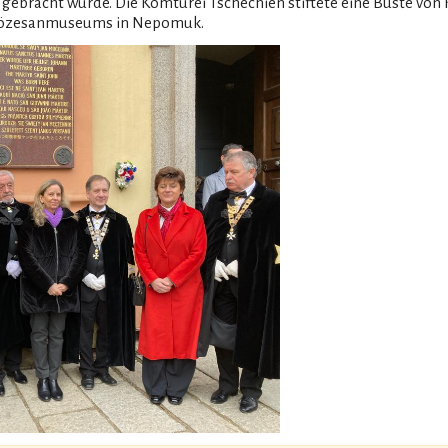
 gebracht wurde. Die Komturei Tschechien stiftete eine Büste von 
 Diözesanmuseums in Nepomuk.