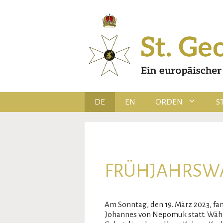
Zum
Inhalt
springen
DE
EN
ORDEN
S
FRÜHJAHRSWA
Am Sonntag, den 19. März 2023, fa
Johannes von Nepomuk statt. Während