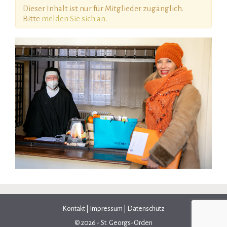
Dieser Inhalt ist nur für Mitglieder zugänglich.
Bitte
melden Sie sich an
.
Kontakt
|
Impressum
|
Datenschutz
© 2026 - St. Georgs-Orden