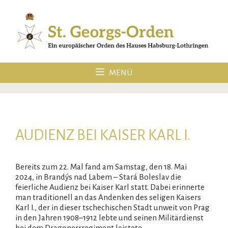
Zum
Inhalt
springen
MENÜ
AUDIENZ BEI KAISER KARL I.
Bereits zum 22. Mal fand am Samstag, den 18. Mai
2024, in Brandýs nad Labem – Stará Boleslav die
feierliche Audienz bei Kaiser Karl statt. Dabei erinnerte
man traditionell an das Andenken des seligen Kaisers
Karl I., der in dieser tschechischen Stadt unweit von Prag
in den Jahren 1908–1912 lebte und seinen Militärdienst
bei dem Dragonerrregiment leistete.