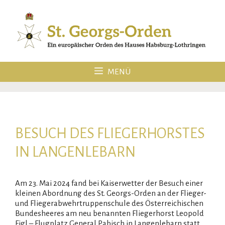
Zum
Inhalt
springen
MENÜ
BESUCH DES FLIEGERHORSTES
IN LANGENLEBARN
Am 23. Mai 2024 fand bei Kaiserwetter der Besuch einer
kleinen Abordnung des St. Georgs-Orden an der Flieger-
und Fliegerabwehrtruppenschule des Österreichischen
Bundesheeres am neu benannten Fliegerhorst Leopold
Figl – Flugplatz General Pabisch in Langenlebarn statt.