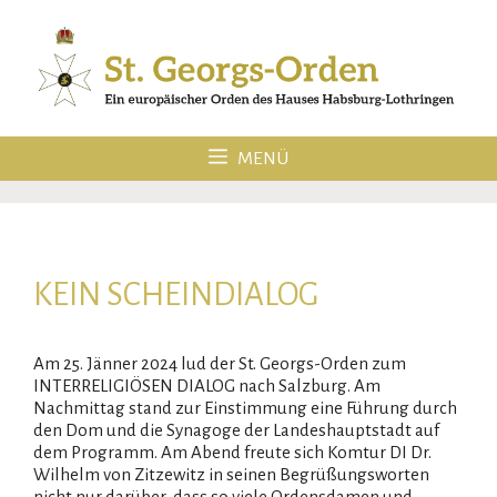
Zum
Inhalt
springen
MENÜ
KEIN SCHEINDIALOG
Am 25. Jänner 2024 lud der St. Georgs-Orden zum
INTERRELIGIÖSEN DIALOG nach Salzburg. Am
Nachmittag stand zur Einstimmung eine Führung durch
den Dom und die Synagoge der Landeshauptstadt auf
dem Programm. Am Abend freute sich Komtur DI Dr.
Wilhelm von Zitzewitz in seinen Begrüßungsworten
nicht nur darüber, dass so viele Ordensdamen und