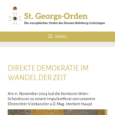
Zum
Inhalt
springen
MENÜ
DIREKTE DEMOKRATIE IM
WANDEL DER ZEIT
Am 11. November 2024 lud die Komturei Wien-
Schönbrunn zu einem Impulsreferat von unserem
Ehrenritter Vizekanzler a.D. Mag. Herbert Haupt.